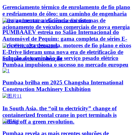
Gerenciamento térmico de enrolamento de fio plano
e resfriamento de óleo: um caminho de engenharia
para aumentar a eficiência em sistemas de
acionamento de veículos comerciais de nova energia
PUMBAAEV estreia no Salão Internacional do
Automóvel de Pequim: gama completa de séries E-
Drive em alta demanda, motores de fio plano e eixos
E-Drive lideram uma nova era de eletrificação de
Solução de caminhão de serviço pesado elétrico
máquinas de construção
Pumbaa impulsiona o sucesso no mercado europeu
Pumbaa brilha em 2025 Changsha International
Construction Machinery Exhibition
In South Asia, the “oil to electricity” change of
containerized frontal crane in port terminals is
setting off a green revolution.
Pumbaa revela as mais recentes soluções de