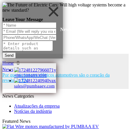
Leave Your Message
News
Send
Home
News
Por que os motores elétricos automotivos são o coração da
+8615084893098
revolução EV
sales@pumbaaev.com
News Categories
Atualizações da empresa
Notícias da indústria
Featured News