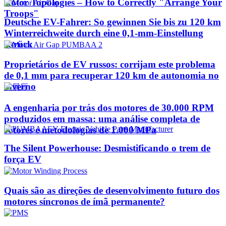
Rotor Topologies – How to Correctly "Arrange Your
Troops"
Deutsche EV-Fahrer: So gewinnen Sie bis zu 120 km
Winterreichweite durch eine 0,1-mm-Einstellung
zurück
Proprietários de EV russos: corrijam este problema
de 0,1 mm para recuperar 120 km de autonomia no
inverno
A engenharia por trás dos motores de 30.000 RPM
produzidos em massa: uma análise completa de
rotores e metodologias de 1.000 MPa
The Silent Powerhouse: Desmistificando o trem de
força EV
Quais são as direções de desenvolvimento futuro dos
motores síncronos de ímã permanente?