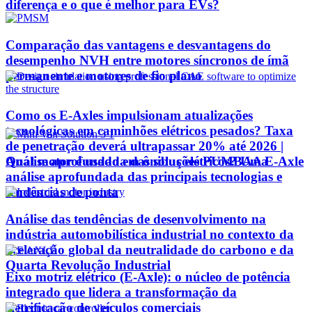
diferença e o que é melhor para EVs?
Comparação das vantagens e desvantagens do
desempenho NVH entre motores síncronos de ímã
permanente e motores de fio plano
Como os E-Axles impulsionam atualizações
tecnológicas em caminhões elétricos pesados? Taxa
de penetração deverá ultrapassar 20% até 2026 |
Qual motor é usado em ônibus elétricos? Uma
Análise aprofundada das soluções PUMBAA E-Axle
análise aprofundada das principais tecnologias e
tendências de ponta
Análise das tendências de desenvolvimento na
indústria automobilística industrial no contexto da
aceleração global da neutralidade do carbono e da
Quarta Revolução Industrial
Eixo motriz elétrico (E-Axle): o núcleo de potência
integrado que lidera a transformação da
eletrificação de veículos comerciais