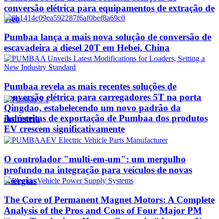
conversão elétrica para equipamentos de extração de
óleo
Pumbaa lança a mais nova solução de conversão de
escavadeira a diesel 20T em Hebei, China
Pumbaa revela as mais recentes soluções de
conversão elétrica para carregadores 5T na porta
Qingdao, estabelecendo um novo padrão da
As receitas de exportação de Pumbaa dos produtos
indústria
EV crescem significativamente
O controlador "multi-em-um": um mergulho
profundo na integração para veículos de novas
energias
The Core of Permanent Magnet Motors: A Complete
Analysis of the Pros and Cons of Four Major PM