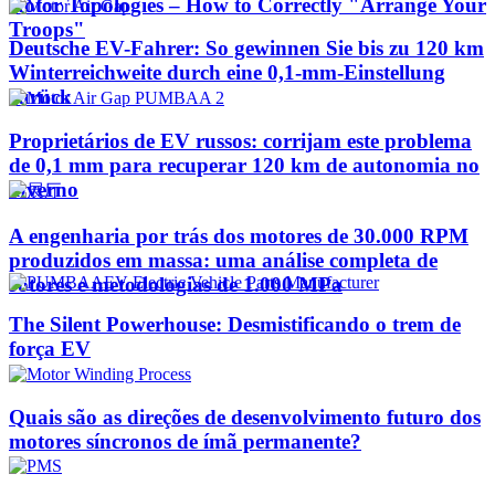
Rotor Topologies – How to Correctly "Arrange Your
Troops"
Deutsche EV-Fahrer: So gewinnen Sie bis zu 120 km
Winterreichweite durch eine 0,1-mm-Einstellung
zurück
Proprietários de EV russos: corrijam este problema
de 0,1 mm para recuperar 120 km de autonomia no
inverno
A engenharia por trás dos motores de 30.000 RPM
produzidos em massa: uma análise completa de
rotores e metodologias de 1.000 MPa
The Silent Powerhouse: Desmistificando o trem de
força EV
Quais são as direções de desenvolvimento futuro dos
motores síncronos de ímã permanente?