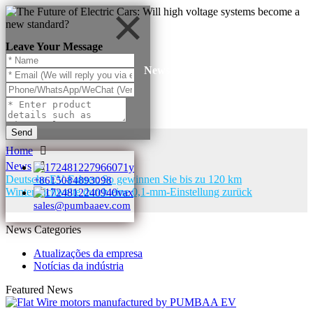
Leave Your Message
News
Send
Home
News
Deutsche EV-Fahrer: So gewinnen Sie bis zu 120 km
+8615084893098
Winterreichweite durch eine 0,1-mm-Einstellung zurück
sales@pumbaaev.com
News Categories
Atualizações da empresa
Notícias da indústria
Featured News