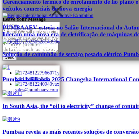
Gerenciamento térmico de enrolamento de fio plano e
veículos comerciais de nova energia
Leave Your Message
PUMBAAEV estreia no Salão Internacional do Automóv
lideram uma nova era de eletrificação de máquinas d
Solução de caminhão de serviço pesado elétrico Pum
Send
Pumbaa brilha em 2025 Changsha International Cons
+8615084893098
sales@pumbaaev.com
In South Asia, the “oil to electricity” change of contai
Pumbaa revela as mais recentes soluções de conversão