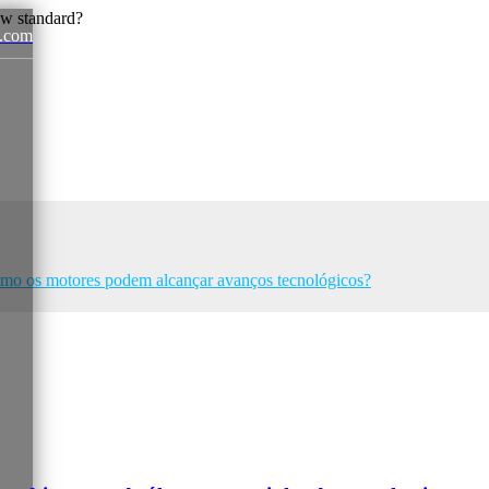
.com
News
omo os motores podem alcançar avanços tecnológicos?​