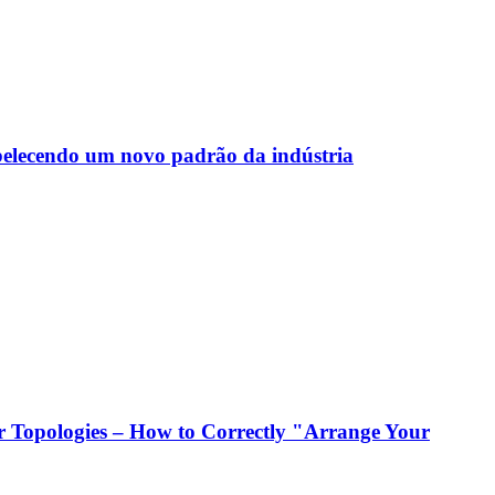
abelecendo um novo padrão da indústria
 Topologies – How to Correctly "Arrange Your