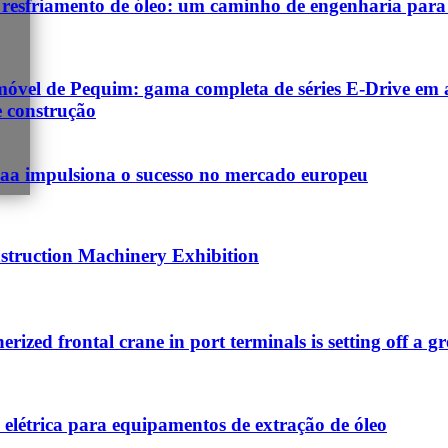
 resfriamento de óleo: um caminho de engenharia para 
el de Pequim: gama completa de séries E-Drive em al
e construção
baa impulsiona o sucesso no mercado europeu
truction Machinery Exhibition
nerized frontal crane in port terminals is setting off a g
 elétrica para equipamentos de extração de óleo