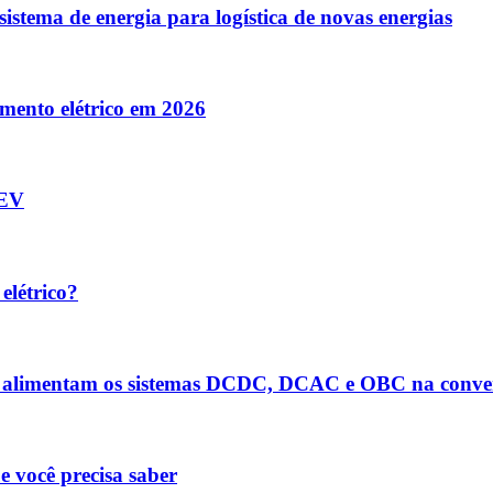
sistema de energia para logística de novas energias
amento elétrico em 2026
AEV
elétrico?
es alimentam os sistemas DCDC, DCAC e OBC na conver
e você precisa saber