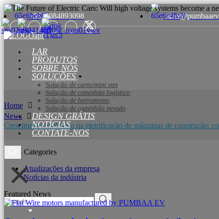
+8615084893098
sales@pumbaaev
LAR
PRODUTOS
SOBRE NÓS
SOLUÇÕES
Solução de carro/mini van
Solução de caminhão logístico
Solução de barramento
Home
Solução de caminhão pesado
DESIGN GRÁTIS
News
NOTÍCIAS
Crescimento explosivo na eletrificação de máquinas de construção: c
CONTATE-NOS
News Categories
Atualizações da empresa
Notícias da indústria
Featured News