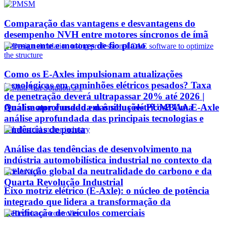
Comparação das vantagens e desvantagens do
desempenho NVH entre motores síncronos de ímã
permanente e motores de fio plano
Como os E-Axles impulsionam atualizações
tecnológicas em caminhões elétricos pesados? Taxa
de penetração deverá ultrapassar 20% até 2026 |
Qual motor é usado em ônibus elétricos? Uma
Análise aprofundada das soluções PUMBAA E-Axle
análise aprofundada das principais tecnologias e
tendências de ponta
Análise das tendências de desenvolvimento na
indústria automobilística industrial no contexto da
aceleração global da neutralidade do carbono e da
Quarta Revolução Industrial
Eixo motriz elétrico (E-Axle): o núcleo de potência
integrado que lidera a transformação da
eletrificação de veículos comerciais