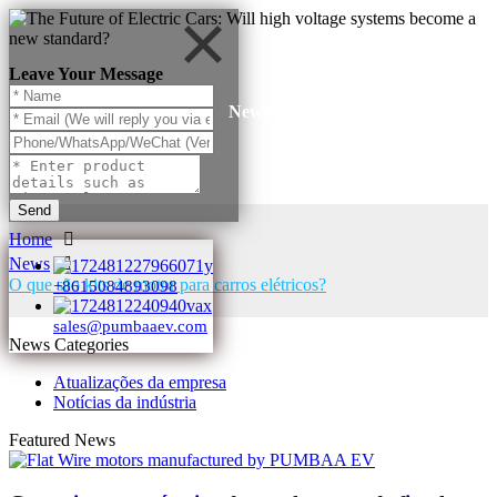
Leave Your Message
News
Send
Home
News
O que são kits de motor para carros elétricos?
+8615084893098
sales@pumbaaev.com
News Categories
Atualizações da empresa
Notícias da indústria
Featured News