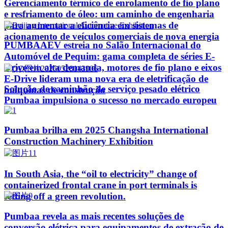
Gerenciamento térmico de enrolamento de fio plano
e resfriamento de óleo: um caminho de engenharia
para aumentar a eficiência em sistemas de
acionamento de veículos comerciais de nova energia
PUMBAAEV estreia no Salão Internacional do
Automóvel de Pequim: gama completa de séries E-
Drive em alta demanda, motores de fio plano e eixos
E-Drive lideram uma nova era de eletrificação de
Solução de caminhão de serviço pesado elétrico
máquinas de construção
Pumbaa impulsiona o sucesso no mercado europeu
Pumbaa brilha em 2025 Changsha International
Construction Machinery Exhibition
In South Asia, the “oil to electricity” change of
containerized frontal crane in port terminals is
setting off a green revolution.
Pumbaa revela as mais recentes soluções de
conversão elétrica para equipamentos de extração de