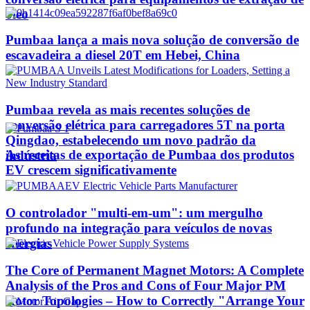
óleo
Pumbaa lança a mais nova solução de conversão de
escavadeira a diesel 20T em Hebei, China
Pumbaa revela as mais recentes soluções de
conversão elétrica para carregadores 5T na porta
Qingdao, estabelecendo um novo padrão da
As receitas de exportação de Pumbaa dos produtos
indústria
EV crescem significativamente
O controlador "multi-em-um": um mergulho
profundo na integração para veículos de novas
energias
The Core of Permanent Magnet Motors: A Complete
Analysis of the Pros and Cons of Four Major PM
Rotor Topologies – How to Correctly "Arrange Your