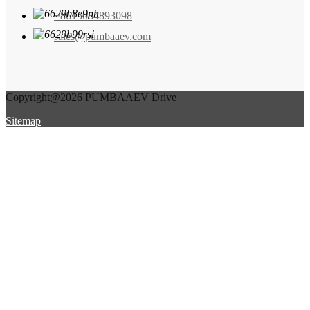
+8615084893098
sales@pumbaaev.com
Copyright@2026 PUMBAAEV Drive
Sitemap