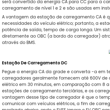
será convertido da energia CA para CC para a c
carregamento de nível 1 e 2 e são usadas em insta
A vantagem da estação de carregamento CA é que
necessidades do veículo elétrico; portanto, a es
potência de saída, tempo de carga longa. Um si
diretamente ao OBC (a bordo do carregador) atra
através do BMS.
Estação De Carregamento DC
Pegue a energia CA da grade e converta -a em te
carregadores geralmente fornecem até 600V de a
elétrico em 30 minutos, em comparação com 8 a
estações de carregamento terciárias, e os carre
vantagem desse tipo de carregador é que o temp
comunicar com veículos elétricos, a fim de carre
mostrado abaixo, onde o EVSE ignora o EV OBC para