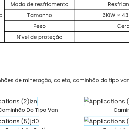
Modo de resfriamento
Resfria
a
Tamanho
610W × 4
Peso
Cerc
Nível de proteção
ões de mineração, coleta, caminhão do tipo van,
Caminhão Do Tipo Van
Camin