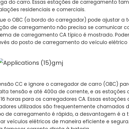
arga do carro. Essas estações de carregamento 
lações residenciais e comerciais.
 o OBC (a bordo do carregador) pode ajustar a t
tação de carregamento não precisa se comunicar co
stema de carregamento CA típico é mostrado. Pode
vés do posto de carregamento do veículo elétrico 
nsão CC e ignore o carregador de carro (OBC) para
lta tensão e até 400a de corrente, e as estaçõe
 16 horas para os carregadores CA. Essas estaçõ
gadores utilizados são frequentemente chamados d
o de carregamento é rápido, a desvantagem é a t
gar veículos elétricos de maneira eficiente e segu
 fornecer corrente direta à bateria.