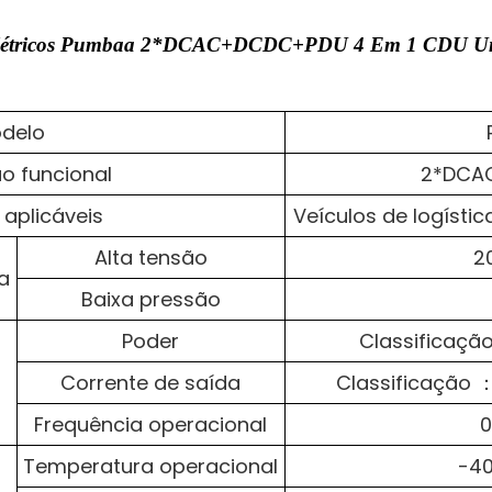
os Elétricos Pumbaa 2*DCAC+DCDC+PDU 4 Em 1 CDU U
delo
o funcional
2*DCA
aplicáveis
Veículos de logísti
Alta tensão
2
a
Baixa pressão
Poder
Classificação
Corrente de saída
Classificação ：
Frequência operacional
0
Temperatura operacional
-4