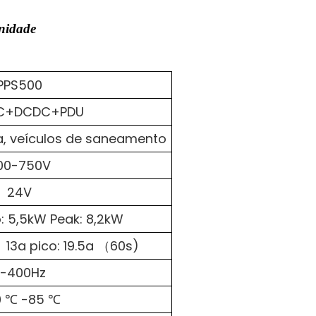
nidade
PPS500
C+DCDC+PDU
ca, veículos de saneamento
00-750V
24V
: 5,5kW Peak: 8,2kW
 13a pico: 19.5a （60s)
-400Hz
0 ℃ -85 ℃