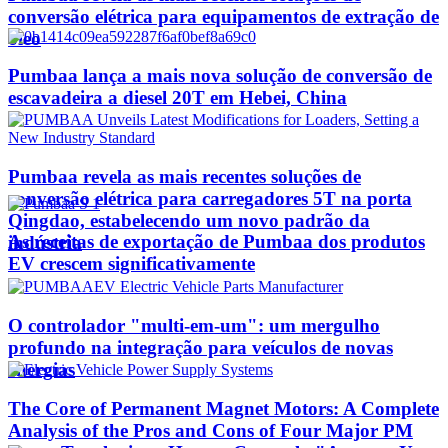
conversão elétrica para equipamentos de extração de
óleo
Pumbaa lança a mais nova solução de conversão de
escavadeira a diesel 20T em Hebei, China
Pumbaa revela as mais recentes soluções de
conversão elétrica para carregadores 5T na porta
Qingdao, estabelecendo um novo padrão da
As receitas de exportação de Pumbaa dos produtos
indústria
EV crescem significativamente
O controlador "multi-em-um": um mergulho
profundo na integração para veículos de novas
energias
The Core of Permanent Magnet Motors: A Complete
Analysis of the Pros and Cons of Four Major PM