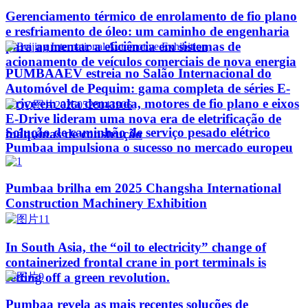
Gerenciamento térmico de enrolamento de fio plano
e resfriamento de óleo: um caminho de engenharia
para aumentar a eficiência em sistemas de
acionamento de veículos comerciais de nova energia
PUMBAAEV estreia no Salão Internacional do
Automóvel de Pequim: gama completa de séries E-
Drive em alta demanda, motores de fio plano e eixos
E-Drive lideram uma nova era de eletrificação de
Solução de caminhão de serviço pesado elétrico
máquinas de construção
Pumbaa impulsiona o sucesso no mercado europeu
Pumbaa brilha em 2025 Changsha International
Construction Machinery Exhibition
In South Asia, the “oil to electricity” change of
containerized frontal crane in port terminals is
setting off a green revolution.
Pumbaa revela as mais recentes soluções de