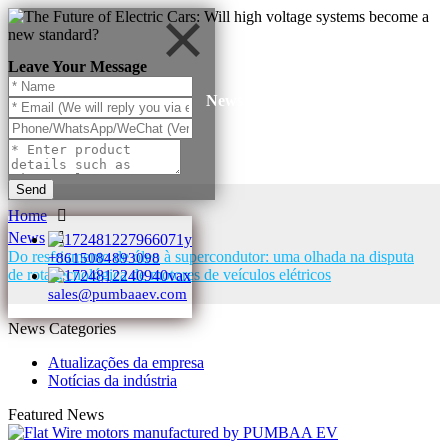
Leave Your Message
News
Send
Home
News
Do resfriamento de óleo à supercondutor: uma olhada na disputa
+8615084893098
de rota tecnológica de motores de veículos elétricos
sales@pumbaaev.com
News Categories
Atualizações da empresa
Notícias da indústria
Featured News