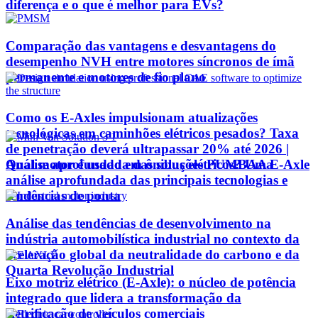
diferença e o que é melhor para EVs?
Comparação das vantagens e desvantagens do
desempenho NVH entre motores síncronos de ímã
permanente e motores de fio plano
Como os E-Axles impulsionam atualizações
tecnológicas em caminhões elétricos pesados? Taxa
de penetração deverá ultrapassar 20% até 2026 |
Qual motor é usado em ônibus elétricos? Uma
Análise aprofundada das soluções PUMBAA E-Axle
análise aprofundada das principais tecnologias e
tendências de ponta
Análise das tendências de desenvolvimento na
indústria automobilística industrial no contexto da
aceleração global da neutralidade do carbono e da
Quarta Revolução Industrial
Eixo motriz elétrico (E-Axle): o núcleo de potência
integrado que lidera a transformação da
eletrificação de veículos comerciais