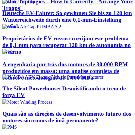
Rotor Topologies – How to Correctly "Arrange Your
Troops"
Deutsche EV-Fahrer: So gewinnen Sie bis zu 120 km
Winterreichweite durch eine 0,1-mm-Einstellung
zurück
Proprietários de EV russos: corrijam este problema
de 0,1 mm para recuperar 120 km de autonomia no
inverno
A engenharia por trás dos motores de 30.000 RPM
produzidos em massa: uma análise completa de
rotores e metodologias de 1.000 MPa
The Silent Powerhouse: Desmistificando o trem de
força EV
Quais são as direções de desenvolvimento futuro dos
motores síncronos de ímã permanente?