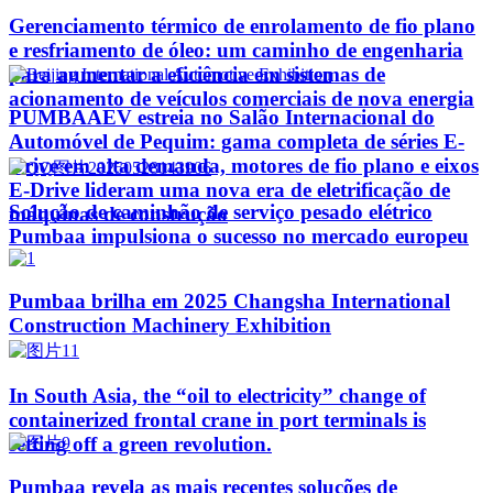
Gerenciamento térmico de enrolamento de fio plano
e resfriamento de óleo: um caminho de engenharia
para aumentar a eficiência em sistemas de
acionamento de veículos comerciais de nova energia
PUMBAAEV estreia no Salão Internacional do
Automóvel de Pequim: gama completa de séries E-
Drive em alta demanda, motores de fio plano e eixos
E-Drive lideram uma nova era de eletrificação de
Solução de caminhão de serviço pesado elétrico
máquinas de construção
Pumbaa impulsiona o sucesso no mercado europeu
Pumbaa brilha em 2025 Changsha International
Construction Machinery Exhibition
In South Asia, the “oil to electricity” change of
containerized frontal crane in port terminals is
setting off a green revolution.
Pumbaa revela as mais recentes soluções de