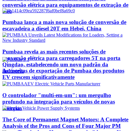
conversão elétrica para equipamentos de extração de
óleo
Pumbaa lança a mais nova solução de conversão de
escavadeira a diesel 20T em Hebei, China
Pumbaa revela as mais recentes soluções de
conversão elétrica para carregadores 5T na porta
Qingdao, estabelecendo um novo padrão da
As receitas de exportação de Pumbaa dos produtos
indústria
EV crescem significativamente
O controlador "multi-em-um": um mergulho
profundo na integração para veículos de novas
energias
The Core of Permanent Magnet Motors: A Complete
Analysis of the Pros and Cons of Four Major PM