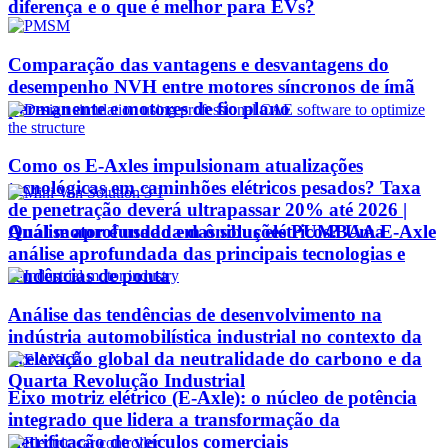
diferença e o que é melhor para EVs?
Comparação das vantagens e desvantagens do
desempenho NVH entre motores síncronos de ímã
permanente e motores de fio plano
Como os E-Axles impulsionam atualizações
tecnológicas em caminhões elétricos pesados? Taxa
de penetração deverá ultrapassar 20% até 2026 |
Qual motor é usado em ônibus elétricos? Uma
Análise aprofundada das soluções PUMBAA E-Axle
análise aprofundada das principais tecnologias e
tendências de ponta
Análise das tendências de desenvolvimento na
indústria automobilística industrial no contexto da
aceleração global da neutralidade do carbono e da
Quarta Revolução Industrial
Eixo motriz elétrico (E-Axle): o núcleo de potência
integrado que lidera a transformação da
eletrificação de veículos comerciais