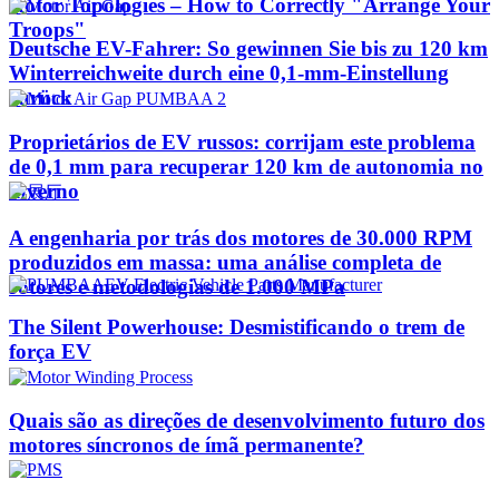
Rotor Topologies – How to Correctly "Arrange Your
Troops"
Deutsche EV-Fahrer: So gewinnen Sie bis zu 120 km
Winterreichweite durch eine 0,1-mm-Einstellung
zurück
Proprietários de EV russos: corrijam este problema
de 0,1 mm para recuperar 120 km de autonomia no
inverno
A engenharia por trás dos motores de 30.000 RPM
produzidos em massa: uma análise completa de
rotores e metodologias de 1.000 MPa
The Silent Powerhouse: Desmistificando o trem de
força EV
Quais são as direções de desenvolvimento futuro dos
motores síncronos de ímã permanente?