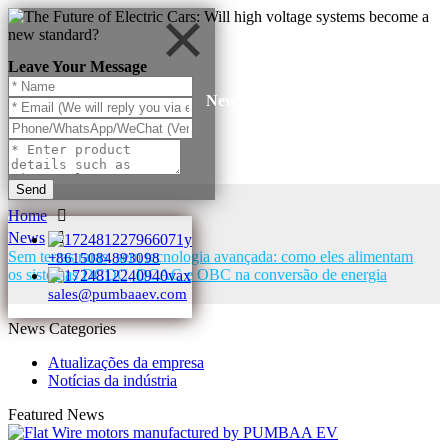
Leave Your Message
News
Send
Home
News
Sem terras raras, sem tecnologia avançada: como eles alimentam
+8615084893098
os sistemas DCDC, DCAC e OBC na conversão de energia
sales@pumbaaev.com
News Categories
Atualizações da empresa
Notícias da indústria
Featured News