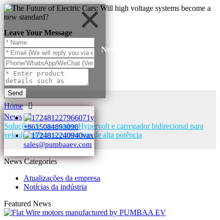
Leave Your Message
News
Send
Home
News
Soluções de carregador Hypervolt e carregador bidirecional para
+8615084893098
veículos elétricos comerciais de alta potência
sales@pumbaaev.com
News Categories
Atualizações da empresa
Notícias da indústria
Featured News