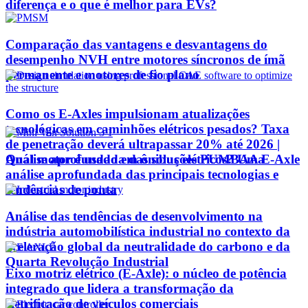
diferença e o que é melhor para EVs?
Comparação das vantagens e desvantagens do
desempenho NVH entre motores síncronos de ímã
permanente e motores de fio plano
Como os E-Axles impulsionam atualizações
tecnológicas em caminhões elétricos pesados? Taxa
de penetração deverá ultrapassar 20% até 2026 |
Qual motor é usado em ônibus elétricos? Uma
Análise aprofundada das soluções PUMBAA E-Axle
análise aprofundada das principais tecnologias e
tendências de ponta
Análise das tendências de desenvolvimento na
indústria automobilística industrial no contexto da
aceleração global da neutralidade do carbono e da
Quarta Revolução Industrial
Eixo motriz elétrico (E-Axle): o núcleo de potência
integrado que lidera a transformação da
eletrificação de veículos comerciais