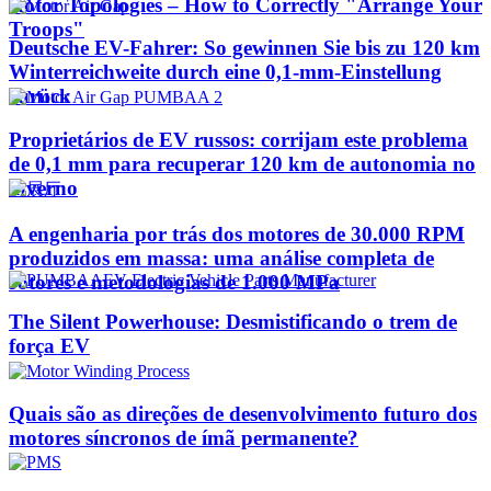
Rotor Topologies – How to Correctly "Arrange Your
Troops"
Deutsche EV-Fahrer: So gewinnen Sie bis zu 120 km
Winterreichweite durch eine 0,1-mm-Einstellung
zurück
Proprietários de EV russos: corrijam este problema
de 0,1 mm para recuperar 120 km de autonomia no
inverno
A engenharia por trás dos motores de 30.000 RPM
produzidos em massa: uma análise completa de
rotores e metodologias de 1.000 MPa
The Silent Powerhouse: Desmistificando o trem de
força EV
Quais são as direções de desenvolvimento futuro dos
motores síncronos de ímã permanente?