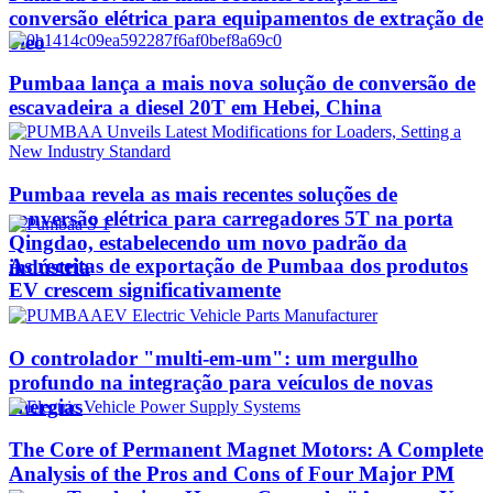
conversão elétrica para equipamentos de extração de
óleo
Pumbaa lança a mais nova solução de conversão de
escavadeira a diesel 20T em Hebei, China
Pumbaa revela as mais recentes soluções de
conversão elétrica para carregadores 5T na porta
Qingdao, estabelecendo um novo padrão da
As receitas de exportação de Pumbaa dos produtos
indústria
EV crescem significativamente
O controlador "multi-em-um": um mergulho
profundo na integração para veículos de novas
energias
The Core of Permanent Magnet Motors: A Complete
Analysis of the Pros and Cons of Four Major PM