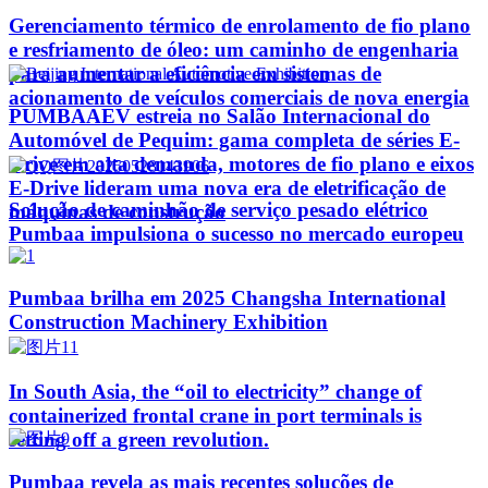
Gerenciamento térmico de enrolamento de fio plano
e resfriamento de óleo: um caminho de engenharia
para aumentar a eficiência em sistemas de
acionamento de veículos comerciais de nova energia
PUMBAAEV estreia no Salão Internacional do
Automóvel de Pequim: gama completa de séries E-
Drive em alta demanda, motores de fio plano e eixos
E-Drive lideram uma nova era de eletrificação de
Solução de caminhão de serviço pesado elétrico
máquinas de construção
Pumbaa impulsiona o sucesso no mercado europeu
Pumbaa brilha em 2025 Changsha International
Construction Machinery Exhibition
In South Asia, the “oil to electricity” change of
containerized frontal crane in port terminals is
setting off a green revolution.
Pumbaa revela as mais recentes soluções de