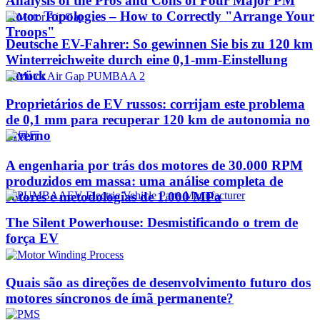
Analysis of the Pros and Cons of Four Major PM
Rotor Topologies – How to Correctly "Arrange Your
Troops"
Deutsche EV-Fahrer: So gewinnen Sie bis zu 120 km
Winterreichweite durch eine 0,1-mm-Einstellung
zurück
Proprietários de EV russos: corrijam este problema
de 0,1 mm para recuperar 120 km de autonomia no
inverno
A engenharia por trás dos motores de 30.000 RPM
produzidos em massa: uma análise completa de
rotores e metodologias de 1.000 MPa
The Silent Powerhouse: Desmistificando o trem de
força EV
Quais são as direções de desenvolvimento futuro dos
motores síncronos de ímã permanente?