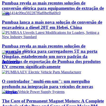
Pumbaa revela as mais recentes soluções de
conversão elétrica para equipamentos de extração de
óleo
Pumbaa lança a mais nova solução de conversão de
escavadeira a diesel 20T em Hebei, China
Pumbaa revela as mais recentes soluções de
conversão elétrica para carregadores 5T na porta
Qingdao, estabelecendo um novo padrão da
As receitas de exportação de Pumbaa dos produtos
indústria
EV crescem significativamente
O controlador "multi-em-um": um mergulho
profundo na integração para veículos de novas
energias
The Core of Permanent Magnet Motors: A Complete