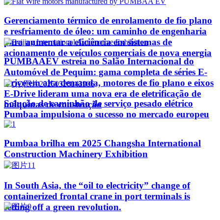
Gerenciamento térmico de enrolamento de fio plano
e resfriamento de óleo: um caminho de engenharia
para aumentar a eficiência em sistemas de
acionamento de veículos comerciais de nova energia
PUMBAAEV estreia no Salão Internacional do
Automóvel de Pequim: gama completa de séries E-
Drive em alta demanda, motores de fio plano e eixos
E-Drive lideram uma nova era de eletrificação de
Solução de caminhão de serviço pesado elétrico
máquinas de construção
Pumbaa impulsiona o sucesso no mercado europeu
Pumbaa brilha em 2025 Changsha International
Construction Machinery Exhibition
In South Asia, the “oil to electricity” change of
containerized frontal crane in port terminals is
setting off a green revolution.