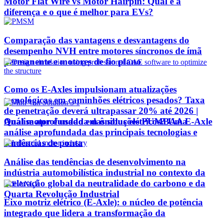
Motor Flat Wire vs Motor Hairpin: Qual é a
diferença e o que é melhor para EVs?
Comparação das vantagens e desvantagens do
desempenho NVH entre motores síncronos de ímã
permanente e motores de fio plano
Como os E-Axles impulsionam atualizações
tecnológicas em caminhões elétricos pesados? Taxa
de penetração deverá ultrapassar 20% até 2026 |
Qual motor é usado em ônibus elétricos? Uma
Análise aprofundada das soluções PUMBAA E-Axle
análise aprofundada das principais tecnologias e
tendências de ponta
Análise das tendências de desenvolvimento na
indústria automobilística industrial no contexto da
aceleração global da neutralidade do carbono e da
Quarta Revolução Industrial
Eixo motriz elétrico (E-Axle): o núcleo de potência
integrado que lidera a transformação da