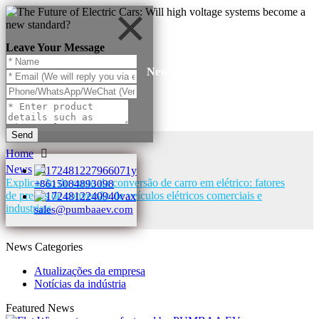
Leave Your Message
News
Send
Home
News
Explicação do custo da conversão de carro em elétrico: fatores
+8615084893098
de preços de conversão de veículos elétricos comerciais e
industriais
sales@pumbaaev.com
News Categories
Atualizações da empresa
Notícias da indústria
Featured News