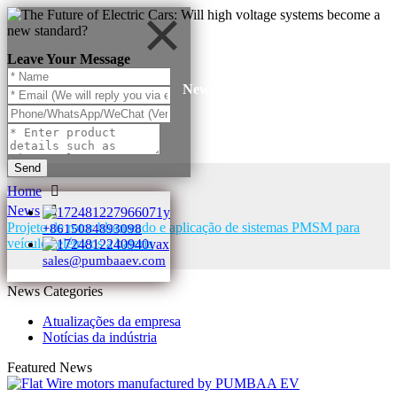
Leave Your Message
News
Send
Home
News
Projeto de rotor bloqueado e aplicação de sistemas PMSM para
+8615084893098
veículos elétricos a bateria
sales@pumbaaev.com
News Categories
Atualizações da empresa
Notícias da indústria
Featured News