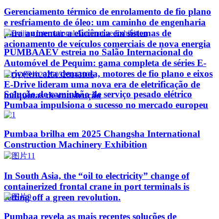
Gerenciamento térmico de enrolamento de fio plano
e resfriamento de óleo: um caminho de engenharia
para aumentar a eficiência em sistemas de
acionamento de veículos comerciais de nova energia
PUMBAAEV estreia no Salão Internacional do
Automóvel de Pequim: gama completa de séries E-
Drive em alta demanda, motores de fio plano e eixos
E-Drive lideram uma nova era de eletrificação de
Solução de caminhão de serviço pesado elétrico
máquinas de construção
Pumbaa impulsiona o sucesso no mercado europeu
Pumbaa brilha em 2025 Changsha International
Construction Machinery Exhibition
In South Asia, the “oil to electricity” change of
containerized frontal crane in port terminals is
setting off a green revolution.
Pumbaa revela as mais recentes soluções de