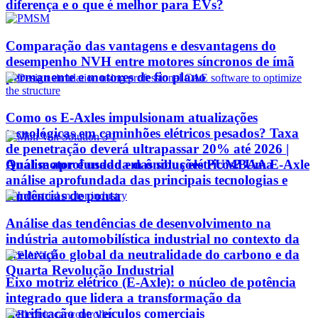
diferença e o que é melhor para EVs?
Comparação das vantagens e desvantagens do
desempenho NVH entre motores síncronos de ímã
permanente e motores de fio plano
Como os E-Axles impulsionam atualizações
tecnológicas em caminhões elétricos pesados? Taxa
de penetração deverá ultrapassar 20% até 2026 |
Qual motor é usado em ônibus elétricos? Uma
Análise aprofundada das soluções PUMBAA E-Axle
análise aprofundada das principais tecnologias e
tendências de ponta
Análise das tendências de desenvolvimento na
indústria automobilística industrial no contexto da
aceleração global da neutralidade do carbono e da
Quarta Revolução Industrial
Eixo motriz elétrico (E-Axle): o núcleo de potência
integrado que lidera a transformação da
eletrificação de veículos comerciais