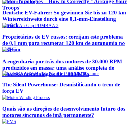
Rotor Topologies – How to Correctly "Arrange Your
Troops"
Deutsche EV-Fahrer: So gewinnen Sie bis zu 120 km
Winterreichweite durch eine 0,1-mm-Einstellung
zurück
Proprietários de EV russos: corrijam este problema
de 0,1 mm para recuperar 120 km de autonomia no
inverno
A engenharia por trás dos motores de 30.000 RPM
produzidos em massa: uma análise completa de
rotores e metodologias de 1.000 MPa
The Silent Powerhouse: Desmistificando o trem de
força EV
Quais são as direções de desenvolvimento futuro dos
motores síncronos de ímã permanente?