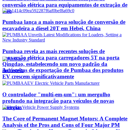
conversão elétrica para equipamentos de extração de
óleo
Pumbaa lança a mais nova solução de conversão de
escavadeira a diesel 20T em Hebei, China
Pumbaa revela as mais recentes soluções de
conversão elétrica para carregadores 5T na porta
Qingdao, estabelecendo um novo padrão da
As receitas de exportação de Pumbaa dos produtos
indústria
EV crescem significativamente
O controlador "multi-em-um": um mergulho
profundo na integração para veículos de novas
energias
The Core of Permanent Magnet Motors: A Complete
Analysis of the Pros and Cons of Four Major PM