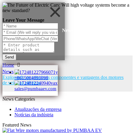
Leave Your Message
News
Send
Home
News
Explorando os principais componentes e vantagens dos motores
+8615084893098
de veículos elétricos
sales@pumbaaev.com
News Categories
Atualizações da empresa
Notícias da indústria
Featured News