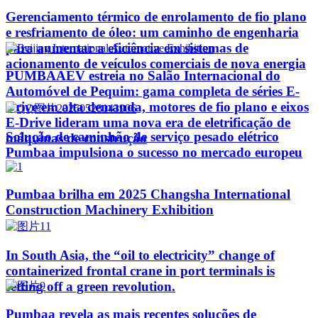
Gerenciamento térmico de enrolamento de fio plano
e resfriamento de óleo: um caminho de engenharia
para aumentar a eficiência em sistemas de
acionamento de veículos comerciais de nova energia
PUMBAAEV estreia no Salão Internacional do
Automóvel de Pequim: gama completa de séries E-
Drive em alta demanda, motores de fio plano e eixos
E-Drive lideram uma nova era de eletrificação de
Solução de caminhão de serviço pesado elétrico
máquinas de construção
Pumbaa impulsiona o sucesso no mercado europeu
Pumbaa brilha em 2025 Changsha International
Construction Machinery Exhibition
In South Asia, the “oil to electricity” change of
containerized frontal crane in port terminals is
setting off a green revolution.
Pumbaa revela as mais recentes soluções de