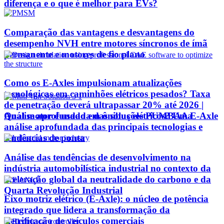
diferença e o que é melhor para EVs?
Comparação das vantagens e desvantagens do
desempenho NVH entre motores síncronos de ímã
permanente e motores de fio plano
Como os E-Axles impulsionam atualizações
tecnológicas em caminhões elétricos pesados? Taxa
de penetração deverá ultrapassar 20% até 2026 |
Qual motor é usado em ônibus elétricos? Uma
Análise aprofundada das soluções PUMBAA E-Axle
análise aprofundada das principais tecnologias e
tendências de ponta
Análise das tendências de desenvolvimento na
indústria automobilística industrial no contexto da
aceleração global da neutralidade do carbono e da
Quarta Revolução Industrial
Eixo motriz elétrico (E-Axle): o núcleo de potência
integrado que lidera a transformação da
eletrificação de veículos comerciais