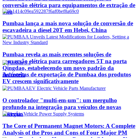
conversão elétrica para equipamentos de extração de
óleo
Pumbaa lança a mais nova solução de conversão de
escavadeira a diesel 20T em Hebei, China
Pumbaa revela as mais recentes soluções de
conversão elétrica para carregadores 5T na porta
Qingdao, estabelecendo um novo padrão da
As receitas de exportação de Pumbaa dos produtos
indústria
EV crescem significativamente
O controlador "multi-em-um": um mergulho
profundo na integração para veículos de novas
energias
The Core of Permanent Magnet Motors: A Complete
Analysis of the Pros and Cons of Four Major PM