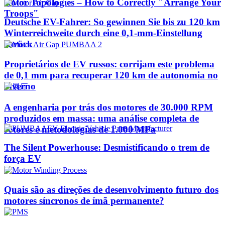
Rotor Topologies – How to Correctly "Arrange Your
Troops"
Deutsche EV-Fahrer: So gewinnen Sie bis zu 120 km
Winterreichweite durch eine 0,1-mm-Einstellung
zurück
Proprietários de EV russos: corrijam este problema
de 0,1 mm para recuperar 120 km de autonomia no
inverno
A engenharia por trás dos motores de 30.000 RPM
produzidos em massa: uma análise completa de
rotores e metodologias de 1.000 MPa
The Silent Powerhouse: Desmistificando o trem de
força EV
Quais são as direções de desenvolvimento futuro dos
motores síncronos de ímã permanente?